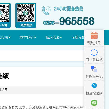
医指南
教学科研
临床试验
专题专栏
预约挂号
门、急诊就
医流程
佳绩
住院服务流
程
-15
检查检验须
知
带教师资参加比赛。经激烈角逐，驻马店市中心医院王鹏程