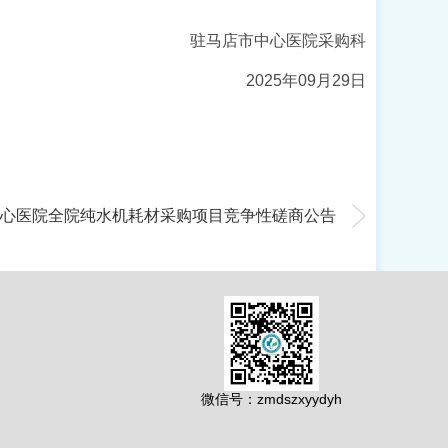
驻马店市中心医院采购科
202
5
年
09
月
29
日
心医院全院纯水机耗材采购项目竞争性磋商公告
微信号：zmdszxyydyh