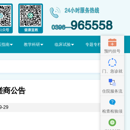
医指南
教学科研
临床试验
专题专栏
预约挂号
门、急诊就
医流程
磋商公告
住院服务流
程
-29
检查检验须
知