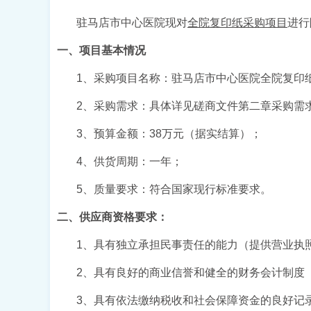
驻马店市中心医院现对
全院复印纸采购项目
进行
一、项目基本情况
1、
采购
项目名称：
驻马店市中心医院全院复印
2、采购需求
：具体详见磋商文件第二章采购需
3
、预算金额：
38
万元
（据实结算）；
4、
供货周期
：一年；
5
、质量要求：
符合国家现行标准要求
。
二、
供应商资格要求：
1、具有独立承担民事责任
的
能力
（
提供营业执
2、具有良好的商业信誉和健全的财务会计制度
3、具有依法缴纳税收和社会保障资金的良好记