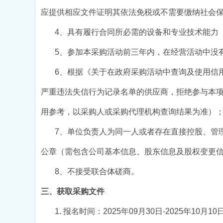
应提供相应文件证明其依法免税或不需要缴纳社会
4
、具有履行合同所必需的设备和专业技术能力
5
、参加本采购活动前三年内，在经营活动中没
6
、根据《关于在政府采购活动中查询及使用信
严重违法失信行为记录名单的供应商，拒绝参与本
用参考，以采购人或采购代理机构查询结果为准）
7
、单位负责人为同一人或者存在直接控股、管
公章（需包含公司基本信息、股东信息及股权变更
8、
不接受联合体磋商。
三、获取采购文件
1
. 报名
时间：
202
5
年
09
月
30
日
-202
5
年
10
月
10